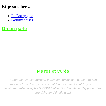
Et je suis fier ...
La Bourgogne
Gourmandises
On en parle
Maires et Curés
Chefs de file des fidèles à la messe dominicale, ou en tête des
mécréants de tous poils passant leur chemin devant l'église ...
réunir sur cette page, les
"BOSSU" alias Don Camillo et Peppone,
c’est
leur faire un p’tit clin d’œil