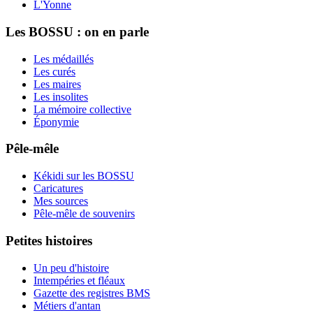
L'Yonne
Les BOSSU : on en parle
Les médaillés
Les curés
Les maires
Les insolites
La mémoire collective
Éponymie
Pêle-mêle
Kékidi sur les BOSSU
Caricatures
Mes sources
Pêle-mêle de souvenirs
Petites histoires
Un peu d'histoire
Intempéries et fléaux
Gazette des registres BMS
Métiers d'antan