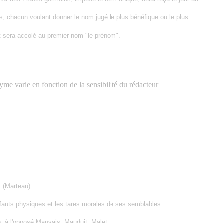
s, chacun voulant donner le nom jugé le plus bénéfique ou le plus
, et sera accolé au premier nom "le prénom".
yme varie en fonction de la sensibilité du rédacteur
s (Marteau).
 défauts physiques et les tares morales de ses semblables.
; à l'opposé Mauvais, Mauduit, Malet.