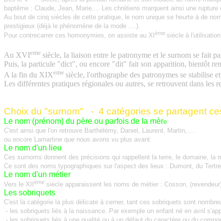
baptême : Claude, Jean, Marie.... Les chrétiens marquent ainsi une rupture
Au bout de cinq siècles de cette pratique, le nom unique se heurte à de nom
prestigieux (déjà le phénomène de la mode ....).
ème
Pour contrecarrer ces homonymies, on assiste au XI
siècle à l'utilisat
eme
Au XVI
siècle, la liaison entre le patronyme et le surnom se fait par
Puis, la particule "dict", ou encore "dit" fait son apparition, bientôt r
eme
A la fin du XIX
siècle, l'orthographe des patronymes se stabilise e
Les différentes pratiques régionales ou autres, se retrouvent dans les 
Choix du "surnom" -
4 catégories se partagent c
Le nom (prénom) du père ou parfois de la mèr
e
C'est ainsi que l'on retrouve Barthélémy, Daniel, Laurent, Martin,....
ou encore Lamartine que nous avons vu plus avant
Le nom d'un lieu
Ces surnoms donnent des précisions qui rappellent la terre, le domaine, la 
Ce sont des noms typographiques sur l'aspect des lieux : Dumont, du Tertr
Le nom d'un métier
ème
Vers le XII
siècle apparaissent les noms de métier : Cosson, (revendeur),
Les sobriquets
C'est la catégorie la plus délicate à cerner, tant ces sobriquets sont nombre
- les sobriquets liés à la naissance. Par exemple un enfant né en avril s'appe
- les sobriquets liés à une qualité ou à un défaut du caractère ou du comp