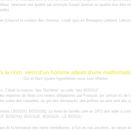
éfaut, rarement une qualité par exemple Goupil (animal ou qualité d'un être
rdie).
vet (chauve) la couleur des cheveux, Louët (gris en Bretagne) Leblond, Lebrun
rs le nom
vient d'un homme atteint d'une malformati
Oui et Non!
Quatre hypothèses nous sont offertes
rnom. C'était la maison "des Duchêne" ou celle "des BOSSU".
s registres de l'état civil rendus obligatoires par François 1er (article 51 de 
aphe subie des variantes, au gré des déclarants, des prêtres ou plus tard d
rents ( BOSSU, BOSSUS). Le livret de famille créé en 1872 doit aider à corri
OSSUT, BOSCHU, BOSSUE, BOSSUS , LE BOSSU
oque de la formation des noms héréditaires, à l'un de nos ancêtres, en raison