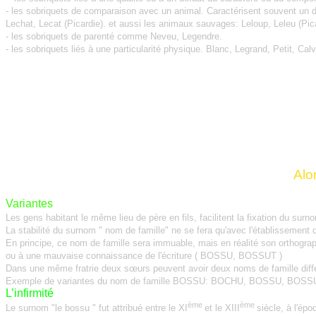
- les sobriquets de comparaison avec un animal. Caractérisent souvent un d
Lechat, Lecat (Picardie). et aussi les animaux sauvages: Leloup, Leleu (Pica
- les sobriquets de parenté comme Neveu, Legendre.
- les sobriquets liés à une particularité physique.
Blanc, Legrand, Petit, Cal
Alo
Variantes
Les gens habitant le même lieu de père en fils, facilitent la fixation du su
La stabilité du surnom " nom de famille" ne se fera qu'avec l'établissement de
En principe, ce nom de famille sera immuable, mais en réalité son orthogr
ou à une mauvaise connaissance de l'écriture ( BOSSU, BOSSUT )
Dans une même fratrie deux sœurs peuvent avoir deux noms de famille diffé
Exemple de variantes du nom de famille BOSSU: BOCHU, BOSSU, B
L’infirmité
ème
ème
Le surnom "le bossu " fut attribué entre le XI
et le XIII
siècle, à l'ép