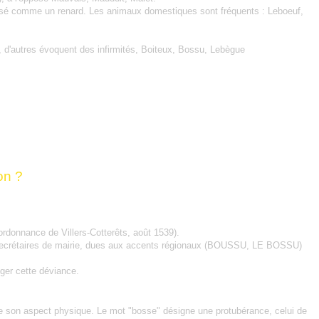
 rusé comme un renard. Les animaux domestiques sont fréquents : Leboeuf,
, d'autres évoquent des infirmités, Boiteux, Bossu, Lebègue
on ?
l'ordonnance de Villers-Cotterêts, août 1539).
es secrétaires de mairie, dues aux accents régionaux (BOUSSU, LE BOSSU)
ger cette déviance.
 de son aspect physique. Le mot "bosse" désigne une protubérance, celui de