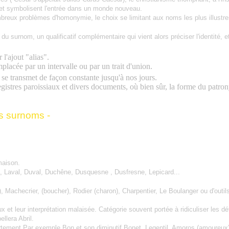
 et symbolisent l'entrée dans un monde nouveau.
breux problèmes d'homonymie, le choix se limitant aux noms les plus illustre
ion du surnom, un qualificatif complémentaire qui vient alors préciser l'identité
 l'ajout "alias".
emplacée par un intervalle ou par un trait d'union.
t se transmet de façon constante jusqu'à nos jours.
registres paroissiaux et divers documents, où bien sûr, la forme du patron
es surnoms -
maison.
e, Laval, Duval, Duchêne, Dusquesne , Dusfresne, Lepicard...
 Machecrier, (boucher), Rodier (charon), Charpentier, Le Boulanger ou d'outil
ux et leur interprétation malaisée. Catégorie souvent portée à ridiculiser les
llera Abril.
ortement Par exemple Bon et son diminutif Bonet, Legentil, Amoros (amoureux)