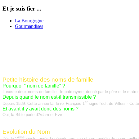
Et je suis fier ...
La Bourgogne
Gourmandises
Petite histoire des noms de famille
Pourquoi " nom de famille" ?
Il existe deux noms de famille : le patronyme, donné par le père et le mat
Depuis quand le nom est-il transmissible ?
er
Depuis 1539. Cette année là, le roi François 1
signe l'édit de Villers - Co
Et avant il y avait donc des noms ?
Oui, la Bible parle d'Adam et Eve
Evolution du Nom
ème
Dès le V
siècle, après la période romaine et son modèle de noms multiple