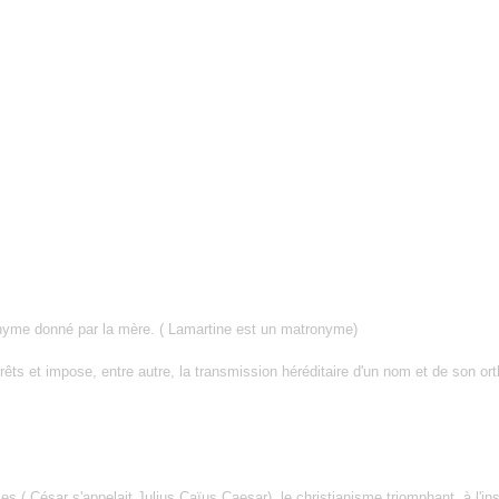
ronyme donné par la mère. ( Lamartine est un matronyme)
tterêts et impose, entre autre, la transmission héréditaire d'un nom et de son or
s ( César s'appelait Julius Caïus Caesar), le christianisme triomphant, à l'in