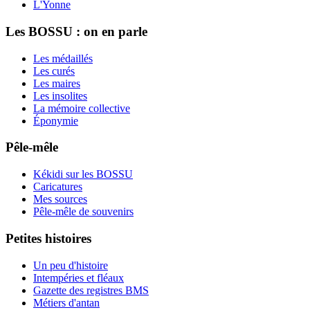
L'Yonne
Les BOSSU : on en parle
Les médaillés
Les curés
Les maires
Les insolites
La mémoire collective
Éponymie
Pêle-mêle
Kékidi sur les BOSSU
Caricatures
Mes sources
Pêle-mêle de souvenirs
Petites histoires
Un peu d'histoire
Intempéries et fléaux
Gazette des registres BMS
Métiers d'antan