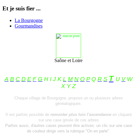
Et je suis fier ...
La Bourgogne
Gourmandises
Saône et Loire
T
A
B
C
D
E
F
G
H I J K
L
M
N
O
P
Q
R
S
U
V
W
X Y Z
Chaque village de Bourgogne, propose un ou plusieurs arbres
généalogiques.
II est parfois possible de
remonter plus loin l'ascendance
en cliquant
sur une case grisée de ces arbres
Parfois aussi, d'autres cases peuvent être actives: un clic sur une case
de couleur
dirige vers
la rubrique "On en parle".