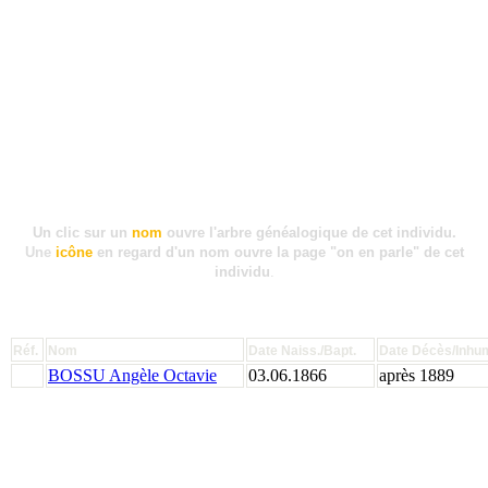
Un clic sur un
nom
ouvre l'arbre généalogique de cet individu.
Une
icône
en regard d'un nom ouvre la page "on en parle" de cet
individu
.
Réf.
Nom
Date Naiss./Bapt.
Date Décès/Inhu
BOSSU Angèle Octavie
03.06.1866
après 1889