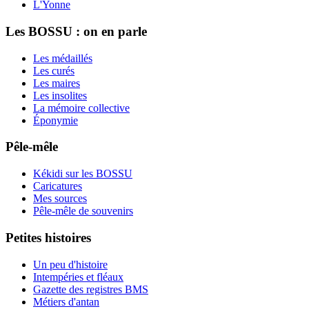
L'Yonne
Les BOSSU : on en parle
Les médaillés
Les curés
Les maires
Les insolites
La mémoire collective
Éponymie
Pêle-mêle
Kékidi sur les BOSSU
Caricatures
Mes sources
Pêle-mêle de souvenirs
Petites histoires
Un peu d'histoire
Intempéries et fléaux
Gazette des registres BMS
Métiers d'antan