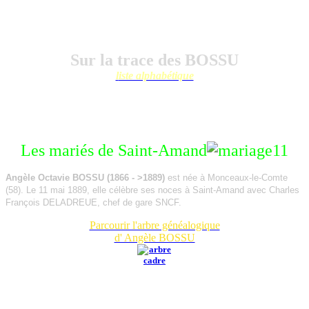
Sur la trace des BOSSU
l
iste alphabétique
Les mariés de Saint-Amand
Angèle Octavie BOSSU (1866 - >1889)
est née à Monceaux-le-Comte
(58). Le 11 mai 1889, elle célèbre ses noces à Saint-Amand avec Charles
François DELADREUE, chef de gare SNCF.
Parcourir l'arbre généalogique
d' Angèle BOSSU