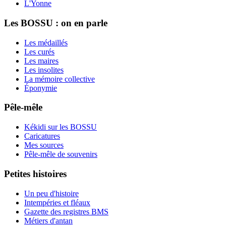
L'Yonne
Les BOSSU : on en parle
Les médaillés
Les curés
Les maires
Les insolites
La mémoire collective
Éponymie
Pêle-mêle
Kékidi sur les BOSSU
Caricatures
Mes sources
Pêle-mêle de souvenirs
Petites histoires
Un peu d'histoire
Intempéries et fléaux
Gazette des registres BMS
Métiers d'antan