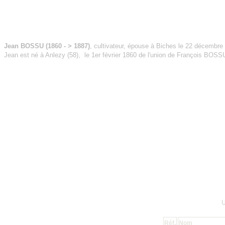
Jean BOSSU (1860 - > 1887)
, cultivateur, épouse à Biches le 22 décembr
Jean est né à Anlezy (58), le 1er février 1860 de l'union de François BOSSU
Réf.
Nom