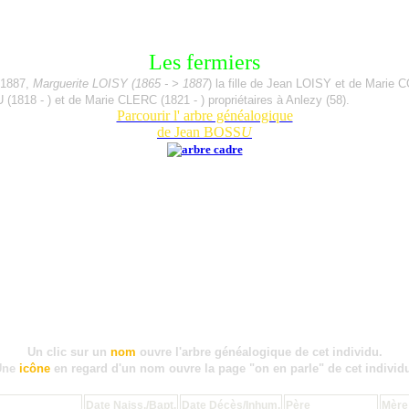
Les fermiers
e 1887,
Marguerite LOISY (1865 - > 1887
) la fille de Jean LOISY et de Mari
 (1818 - ) et de Marie CLERC (1821 - ) propriétaires à Anlezy (58).
Parcourir l' arbre généalogique
de Jean BOSS
U
Un clic sur un
nom
ouvre l'arbre généalogique de cet individu.
Une
icône
en regard d'un nom ouvre la page "on en parle" de cet individ
Date Naiss./Bapt.
Date Décès/Inhum.
Père
Mère