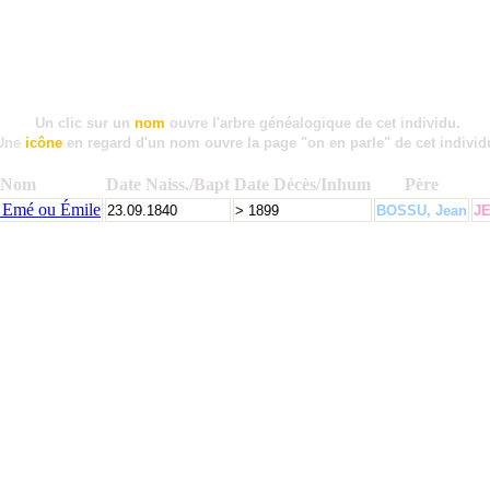
Un clic sur un
nom
ouvre l'arbre généalogique de cet individu.
Une
icône
en regard d'un nom ouvre la page "on en parle" de cet individ
Nom
Date Naiss./Bapt
Date Décès/Inhum
Père
Emé ou Émile
23.09.1840
> 1899
BOSSU, Jean
JE