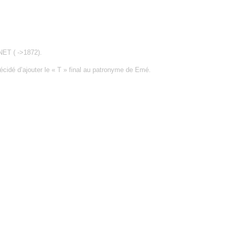
NET ( ->1872).
écidé d’ajouter le « T » final au patronyme de Emé.