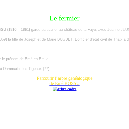
Le fermier
SU (1810 – 1861)
garde particulier au château de la Faye, avec Jeanne JEU
) la fille de Joseph et de Marie BUGUET. L’officier d’état civil de Thaix a d
rmer le prénom de Emé en Emile.
 à Dammartin les Tigeaux (77).
Parcourir l' arbre généalogique
de Emé BOSSU