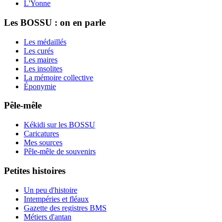
L'Yonne
Les BOSSU : on en parle
Les médaillés
Les curés
Les maires
Les insolites
La mémoire collective
Éponymie
Pêle-mêle
Kékidi sur les BOSSU
Caricatures
Mes sources
Pêle-mêle de souvenirs
Petites histoires
Un peu d'histoire
Intempéries et fléaux
Gazette des registres BMS
Métiers d'antan