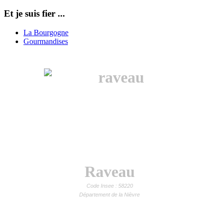
Et je suis fier ...
La Bourgogne
Gourmandises
Raveau
Code Insee : 58220
Département de la Nièvre