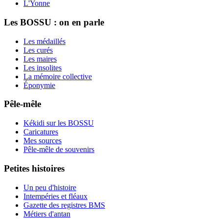
L'Yonne
Les BOSSU : on en parle
Les médaillés
Les curés
Les maires
Les insolites
La mémoire collective
Éponymie
Pêle-mêle
Kékidi sur les BOSSU
Caricatures
Mes sources
Pêle-mêle de souvenirs
Petites histoires
Un peu d'histoire
Intempéries et fléaux
Gazette des registres BMS
Métiers d'antan