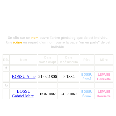
Un clic sur un
nom
ouvre l'arbre généalogique de cet individu.
Une
icône
en regard d'un nom ouvre la page "on en parle" de cet
individu
.
Date
Date
Réf.
Nom
Père
Mère
Naiss./Bapt.
Décès/Inhum.
A
BOSSU
LEPAGE
BOSSU Anne
21.02.1806
> 1834
Édmé
Henriette
G
BOSSU
BOSSU
LEPAGE
15.07.1802
24.10.1869
Gabriel Marc
Édmé
Henriette