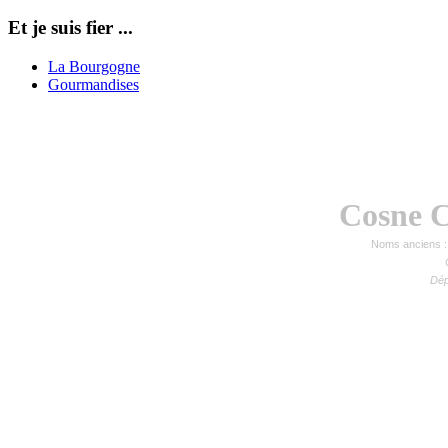
Et je suis fier ...
La Bourgogne
Gourmandises
Cosne C
Noms anciens :
Dép