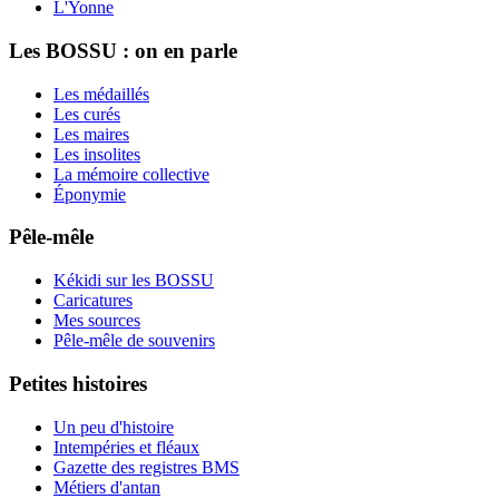
L'Yonne
Les BOSSU : on en parle
Les médaillés
Les curés
Les maires
Les insolites
La mémoire collective
Éponymie
Pêle-mêle
Kékidi sur les BOSSU
Caricatures
Mes sources
Pêle-mêle de souvenirs
Petites histoires
Un peu d'histoire
Intempéries et fléaux
Gazette des registres BMS
Métiers d'antan