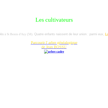
Les cultivateurs
lés
à St Benin d'Azy (58)
. Quatre enfants naissent de leur union : parmi eux,
L
Parcourir l' arbre généalogique
de Jean BOSSU