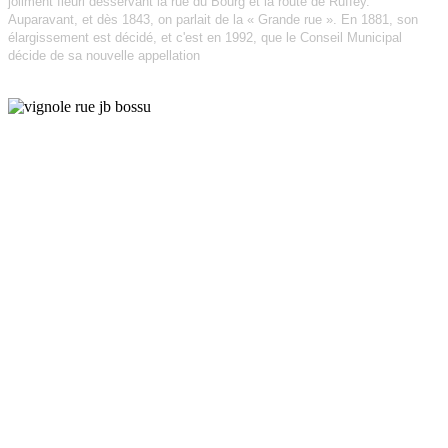
joliment fleuri
desservant la rue du Bourg et la route de Ruffey.
Auparavant, et dès 1843, on parlait de la « Grande rue ». En 1881, son
élargissement est décidé, et c'est en 1992, que le Conseil Municipal
décide de sa nouvelle appellation