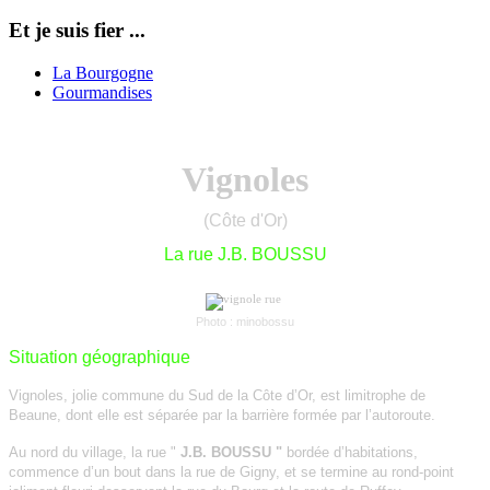
Et je suis fier ...
La Bourgogne
Gourmandises
Vignoles
(Côte d'Or)
La rue J.B. BOUSSU
Photo : minobossu
Situation géographique
Vignoles, jolie commune du Sud de la Côte d’Or, est limitrophe de
Beaune, dont elle est séparée par la barrière formée par l’autoroute.
Au nord du village, la rue "
J.B. BOUSSU "
bordée d’habitations,
commence d’un bout
dans la rue de Gigny,
et se termine
au rond-point