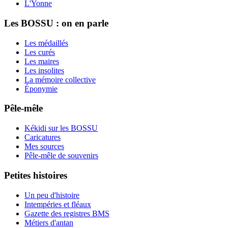
L'Yonne
Les BOSSU : on en parle
Les médaillés
Les curés
Les maires
Les insolites
La mémoire collective
Éponymie
Pêle-mêle
Kékidi sur les BOSSU
Caricatures
Mes sources
Pêle-mêle de souvenirs
Petites histoires
Un peu d'histoire
Intempéries et fléaux
Gazette des registres BMS
Métiers d'antan