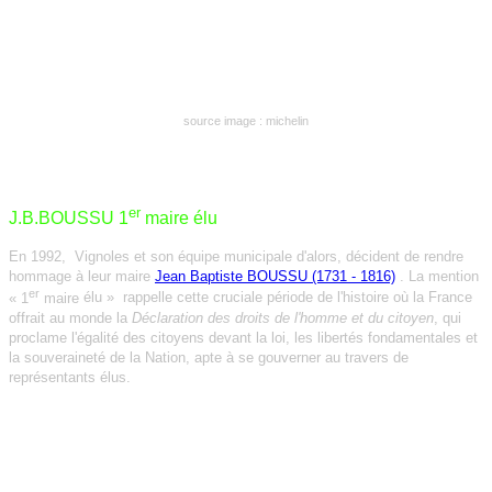
source image
: michelin
er
J.B.BOUSSU 1
maire élu
En 1992,
Vignoles et son équipe municipale d'alors, décident de rendre
hommage à leur maire
Jean Baptiste BOUSSU (1731 - 1816)
. La mention
er
« 1
maire
élu
» rappelle cette cruciale période de l'histoire où la France
offrait au monde la
Déclaration des droits de l'homme et du citoyen
, qui
proclame l'égalité des citoyens devant la loi, les libertés fondamentales et
la souveraineté de la Nation, apte à se gouverner au travers de
représentants élus.