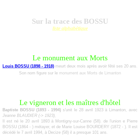
Sur la trace des BOSSU
liste alphabétique
Le monument aux Morts
Louis BOSSU (1898 - 1918)
meurt deux mois après avoir fêté ses 20 ans.
Son nom figure sur le
monument aux Morts de Limanton
Le vigneron et les maîtres d'hôtel
Baptiste BOSSU (1893 - 1994)
s'unit le 28 avril 1923 à Limanton, avec
Jeanne BLAUDIER (-> 1923),
Il est né le 20 avril 1893 à Montigny-sur-Canne (58).
de l'union
e Pierre
BOSSU (1864 - ) métayer, et de Marie Louise BOURDERY (1872 - ).
Il est
décédé le 7 avril 1994,
à Decize (58) il a presque 101 a
ns.