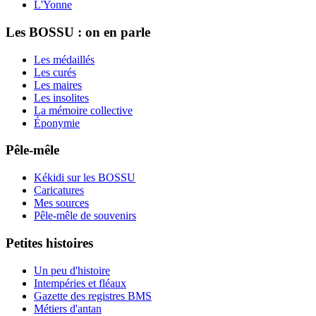
L'Yonne
Les BOSSU : on en parle
Les médaillés
Les curés
Les maires
Les insolites
La mémoire collective
Éponymie
Pêle-mêle
Kékidi sur les BOSSU
Caricatures
Mes sources
Pêle-mêle de souvenirs
Petites histoires
Un peu d'histoire
Intempéries et fléaux
Gazette des registres BMS
Métiers d'antan