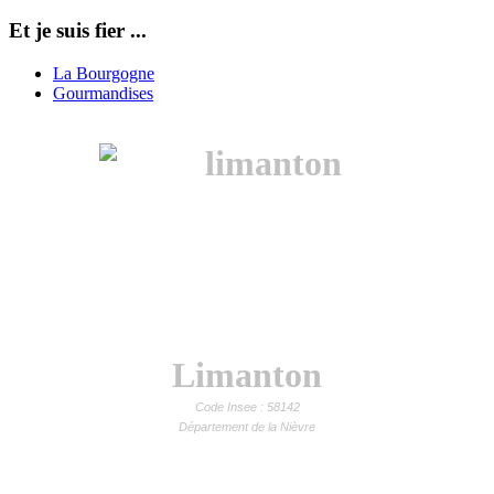
Et je suis fier ...
La Bourgogne
Gourmandises
Limanton
Code Insee : 58142
Département de la Nièvre