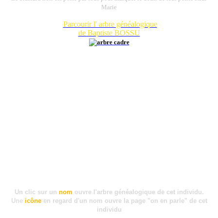
Marie
Parcourir l' arbre généalogique
de Baptiste BOSSU
Un clic sur un
nom
ouvre l'arbre généalogique de cet individu.
Une
icône
en regard d'un nom ouvre la page "on en parle" de cet
individu