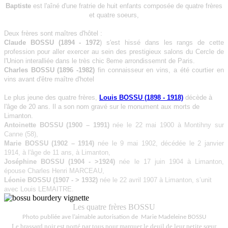
Baptiste
est l'aîné d'une fratrie de huit enfants composée de quatre frères
et quatre soeurs,
Deux frères sont maîtres d'hôtel :
Claude BOSSU (1894 - 1972
) s'est hissé dans les rangs de cette
profession pour aller exercer au sein des prestigieux salons du Cercle de
l'Union interalliée dans le très chic 8eme arrondissemnt de Paris.
Charles BOSSU (1896 -1982)
fin connaisseur en vins, a été courtier en
vins avant d'être maître d'hotel
Le plus jeune des quatre frères,
Louis BOSSU (1898 - 1918)
décède à
l'âge de 20 ans. Il a son nom gravé sur le monument aux morts de
Limanton.
Antoinette BOSSU (1900 – 1991)
née le 22 mai 1900 à Montihny sur
Canne (58),
Marie BOSSU (1902 – 1914)
née le 9 mai 1902, décédée le 2 janvier
1914, à l'âge de 11 ans, à Limanton,
Joséphine BOSSU (1904 - >1924)
née le 17 juin 1904 à Limanton,
épouse Charles Henri MARCEAU,
Léonie BOSSU (1907 - > 1932)
née le 22 avril 1907 à Limanton, s’unit
avec Louis LEMAITRE.
Les quatre frères BOSSU
Photo publiée ave l’aimable autorisation de Marie Madeleine
BOSSU
Le brassard noir est porté par tous pour marquer le deuil de leur petite sœur