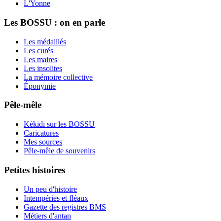
L'Yonne
Les BOSSU : on en parle
Les médaillés
Les curés
Les maires
Les insolites
La mémoire collective
Éponymie
Pêle-mêle
Kékidi sur les BOSSU
Caricatures
Mes sources
Pêle-mêle de souvenirs
Petites histoires
Un peu d'histoire
Intempéries et fléaux
Gazette des registres BMS
Métiers d'antan