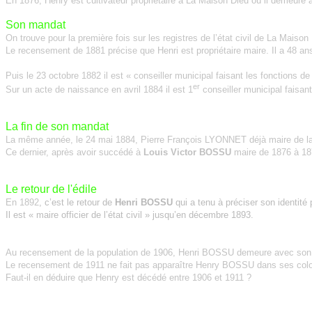
En 1876, Henry est cultivateur propriétaire à La Maison Dieu où il demeure 
Son mandat
On trouve pour la première fois sur les registres de l’état civil de La Maiso
Le recensement de 1881 précise que Henri est propriétaire maire. Il a 48 
Puis le 23 octobre 1882 il est « conseiller municipal faisant les fonctions de ma
er
Sur un acte de naissance en avril 1884 il est 1
conseiller municipal faisant 
La fin de son mandat
La même année, le 24 mai 1884, Pierre François LYONNET déjà maire de la M
Ce dernier, après avoir succédé à
Louis Victor BOSSU
maire de 1876 à 1
Le retour de l'édile
En 1892
, c’est le retour de
Henri BOSSU
qui a tenu à préciser son identit
Il est « maire officier de l’état civil » jusqu’en décembre 1893.
Au recensement de la population de 1906, Henri BOSSU demeure avec son ép
Le recensement de 1911 ne fait pas apparaître Henry BOSSU dans ses col
Faut-il en déduire que Henry est décédé entre 1906 et 1911 ?