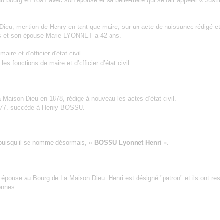
au bourg en 1891 avec son épouse et sa belle-mère qui se fait appeler « Justi
n Dieu, mention de Henry en tant que maire, sur un acte de naissance rédigé et
ans et son épouse Marie LYONNET a 42 ans.
ire et d’officier d’état civil.
les fonctions de maire et d’officier d’état civil.
aison Dieu en 1878, rédige à nouveau les actes d’état civil.
877, succède à Henry BOSSU.
é puisqu’il se nomme désormais, «
BOSSU Lyonnet Henri
».
ouse au Bourg de La Maison Dieu. Henri est désigné "patron" et ils ont res
onnes.