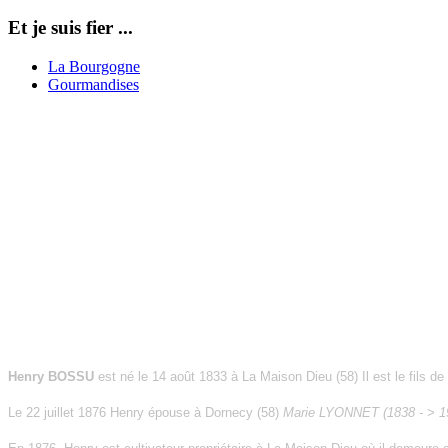
Et je suis fier ...
La Bourgogne
Gourmandises
Henry BOSSU
est né le 14 août 1833 à La Maison Dieu (58) Il est le fils
Le 22 juillet 1876 Henry épouse à Dornecy (58)
Marie LYONNET (1838 - > 19